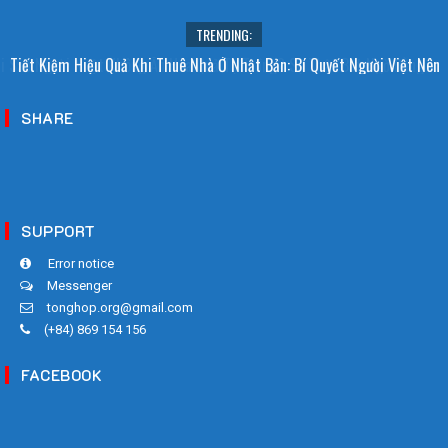
TRENDING:
i Sao Người Nhật Không Ăn Hoa Quả Tự Trồng? Sự Thật Bất Ngờ Đằng
Tiết Kiệm Hiệu Quả Khi Thuê Nhà Ở Nhật Bản: Bí Quyết Người Việt Nên
Sau
Biết!
SHARE
SUPPORT
Error notice
Messenger
tonghop.org@gmail.com
(+84) 869 154 156
FACEBOOK