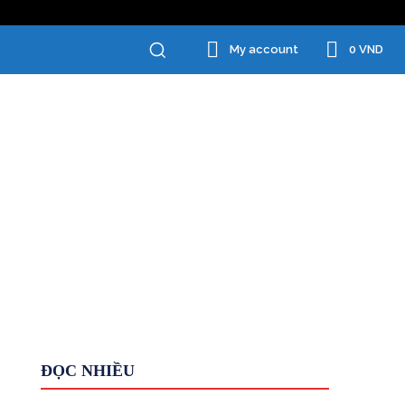
0 VND
My account
Chăm Sóc Cá Nhân
Đồ Gia Dụng
ĐỌC NHIỀU
Giới Thiệu
HỆ THỐNG
Kiếm tiền KHÁC