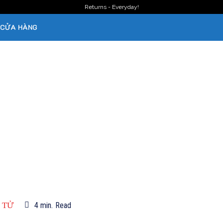
Returns - Everyday!
CỬA HÀNG
 TỬ
4
min.
Read