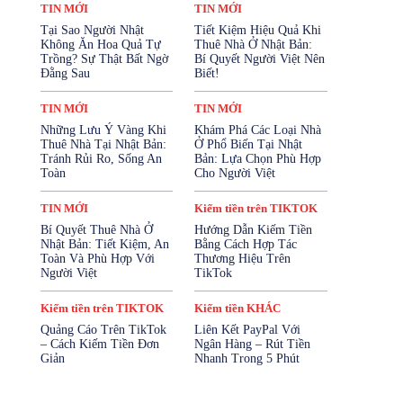
Kiếm tiền trên FACEBOOK
TIN MỚI
TIN MỚI
Kiếm tiền trên TIKTOK
Tại Sao Người Nhật
Tiết Kiệm Hiệu Quả Khi
Kiếm tiền trên YOUTUBE
Không Ăn Hoa Quả Tự
Thuê Nhà Ở Nhật Bản:
Mở Tài Khoản Ngân Hàng
Trồng? Sự Thật Bất Ngờ
Bí Quyết Người Việt Nên
Mua Bảo Hiểm Online
Đằng Sau
Biết!
Mỹ Phẩm - Làm Đẹp
SẢN PHẨM
Sản Phẩm Cho Trẻ Em
SỨC KHỎE
TIN MỚI
TIN MỚI
SỨC KHỎE SINH SẢN
Những Lưu Ý Vàng Khi
Khám Phá Các Loại Nhà
Tài Chính & Bảo Hiểm
Thuê Nhà Tại Nhật Bản:
Ở Phổ Biến Tại Nhật
TĂNG CƯỜNG SINH LÝ
Thiết Bị Điện Tử
Tránh Rủi Ro, Sống An
Bản: Lựa Chọn Phù Hợp
Thời Trang
Thực Phẩm & Đồ Uống
Toàn
Cho Người Việt
Thực Phẩm Chức Năng
Tin KIẾM TIỀN
TIN MỚI
Tin Nhật Bản
Vay Cầm Cố
TIN MỚI
Kiếm tiền trên TIKTOK
Vay Tiền Online
Vay Tín Chấp
Bí Quyết Thuê Nhà Ở
Hướng Dẫn Kiếm Tiền
Nhật Bản: Tiết Kiệm, An
Bằng Cách Hợp Tác
Nhiều hơn
Toàn Và Phù Hợp Với
Thương Hiệu Trên
Người Việt
TikTok
Kiếm tiền trên TIKTOK
Kiếm tiền KHÁC
Quảng Cáo Trên TikTok
Liên Kết PayPal Với
– Cách Kiếm Tiền Đơn
Ngân Hàng – Rút Tiền
Giản
Nhanh Trong 5 Phút