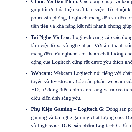
Chuột Và Bàn Phím
: Các dòng chuột và bàn p
giúp tối ưu hóa hiệu suất làm việc. Từ chuột 
phím văn phòng, Logitech mang đến sự tiện lợ
tiên tiến và khả năng kết nối nhanh chóng giú
Tai Nghe Và Loa
: Logitech cung cấp các dòn
làm việc từ xa và nghe nhạc. Với âm thanh sốn
mang đến trải nghiệm âm thanh chất lượng cho 
động của Logitech cũng rất được yêu thích nh
Webcam
: Webcam Logitech nổi tiếng với chất
tuyến và livestream. Các sản phẩm webcam của
HD, tự động điều chỉnh ánh sáng và micro tích
điều kiện ánh sáng yếu.
Phụ Kiện Gaming – Logitech G
: Dòng sản p
gaming và tai nghe gaming chất lượng cao. Đượ
và Lightsync RGB, sản phẩm Logitech G tối ưu