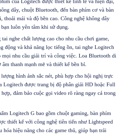
hím của Logitech được thiết kế tinh tế và hiện đại,
không dây, chuột Bluetooth, đến bàn phím cơ và bàn
i, thoải mái và độ bền cao. Công nghệ không dây
p bạn luôn yên tâm khi sử dụng.
g tai nghe chất lượng cao cho nhu cầu chơi game,
g động và khả năng lọc tiếng ồn, tai nghe Logitech
mọi nhu cầu giải trí và công việc. Loa Bluetooth di
ờ âm thanh mạnh mẽ và thiết kế bền bỉ.
 lượng hình ảnh sắc nét, phù hợp cho hội nghị trực
 Logitech được trang bị độ phân giải HD hoặc Full
 hợp, đảm bảo cuộc gọi video rõ ràng ngay cả trong
hẩm Logitech G bao gồm chuột gaming, bàn phím
c thiết kế với công nghệ tiên tiến như Lightspeed
 hóa hiệu năng cho các game thủ, giúp bạn trải