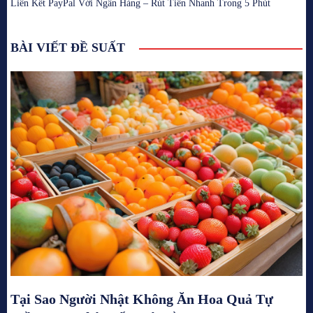
Liên Kết PayPal Với Ngân Hàng – Rút Tiền Nhanh Trong 5 Phút
BÀI VIẾT ĐỀ SUẤT
Tại Sao Người Nhật Không Ăn Hoa Quả Tự