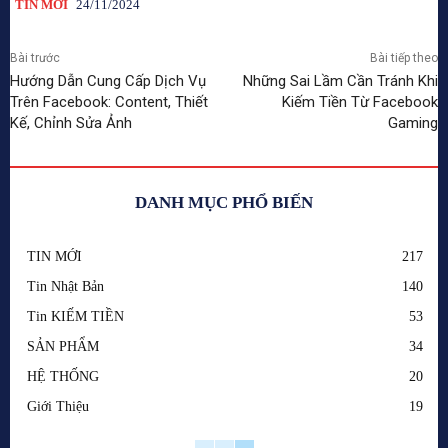
TIN MỚI
24/11/2024
Bài trước
Bài tiếp theo
Hướng Dẫn Cung Cấp Dịch Vụ
Những Sai Lầm Cần Tránh Khi
Trên Facebook: Content, Thiết
Kiếm Tiền Từ Facebook
Kế, Chỉnh Sửa Ảnh
Gaming
DANH MỤC PHỔ BIẾN
TIN MỚI
217
Tin Nhật Bản
140
Tin KIẾM TIỀN
53
SẢN PHẨM
34
HỆ THỐNG
20
Giới Thiệu
19