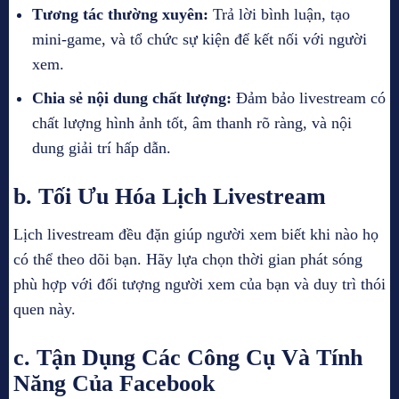
Tương tác thường xuyên:
Trả lời bình luận, tạo
mini-game, và tổ chức sự kiện để kết nối với người
xem.
Chia sẻ nội dung chất lượng:
Đảm bảo livestream có
chất lượng hình ảnh tốt, âm thanh rõ ràng, và nội
dung giải trí hấp dẫn.
b.
Tối Ưu Hóa Lịch Livestream
Lịch livestream đều đặn giúp người xem biết khi nào họ
có thể theo dõi bạn. Hãy lựa chọn thời gian phát sóng
phù hợp với đối tượng người xem của bạn và duy trì thói
quen này.
c.
Tận Dụng Các Công Cụ Và Tính
Năng Của Facebook