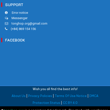
SUPPORT
Error notice
Messenger
tonghop.org@gmail.com
(+84) 869 154 156
FACEBOOK
Wish you all find the best info!
About Us
|
Privacy Policies
|
Terms Of Use Notice
|
DMCA
Protection Status
|
CC BY 4.0