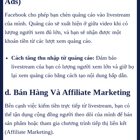
Ads)
Facebook cho phép bạn chèn quảng cáo vào livestream
của mình. Quảng cáo sẽ xuất hiện ở giữa video khi có
lượng người xem đủ lớn, và bạn sẽ nhận được một
khoản tiền từ các lượt xem quảng cáo.
Cách tăng thu nhập từ quảng cáo:
Đảm bảo
livestream của bạn có lượng người xem lớn và giữ họ
lại xem quảng cáo bằng cách tạo nội dung hấp dẫn.
d.
Bán Hàng Và Affiliate Marketing
Bên cạnh việc kiếm tiền trực tiếp từ livestream, bạn có
thể tận dụng cộng đồng người theo dõi của mình để bán
sản phẩm hoặc tham gia chương trình tiếp thị liên kết
(Affiliate Marketing).