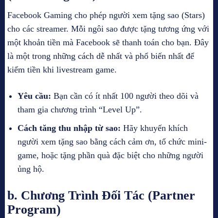
Facebook Gaming cho phép người xem tặng sao (Stars)
cho các streamer. Mỗi ngôi sao được tặng tương ứng với
một khoản tiền mà Facebook sẽ thanh toán cho bạn. Đây
là một trong những cách dễ nhất và phổ biến nhất để
kiếm tiền khi livestream game.
Yêu cầu:
Bạn cần có ít nhất 100 người theo dõi và
tham gia chương trình “Level Up”.
Cách tăng thu nhập từ sao:
Hãy khuyến khích
người xem tặng sao bằng cách cảm ơn, tổ chức mini-
game, hoặc tặng phần quà đặc biệt cho những người
ủng hộ.
b.
Chương Trình Đối Tác (Partner
Program)