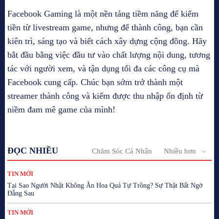
Facebook Gaming là một nền tảng tiềm năng để kiếm
tiền từ livestream game, nhưng để thành công, bạn cần
kiên trì, sáng tạo và biết cách xây dựng cộng đồng. Hãy
bắt đầu bằng việc đầu tư vào chất lượng nội dung, tương
tác với người xem, và tận dụng tối đa các công cụ mà
Facebook cung cấp. Chúc bạn sớm trở thành một
streamer thành công và kiếm được thu nhập ổn định từ
niềm đam mê game của mình!
ĐỌC NHIỀU
Chăm Sóc Cá Nhân
Nhiều hơn
TIN MỚI
Tại Sao Người Nhật Không Ăn Hoa Quả Tự Trồng? Sự Thật Bất Ngờ
Đằng Sau
TIN MỚI