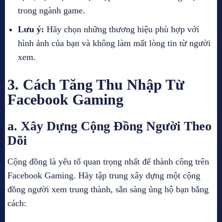
trong ngành game.
Lưu ý:
Hãy chọn những thương hiệu phù hợp với
hình ảnh của bạn và không làm mất lòng tin từ người
xem.
3.
Cách Tăng Thu Nhập Từ
Facebook Gaming
a.
Xây Dựng Cộng Đồng Người Theo
Dõi
Cộng đồng là yếu tố quan trọng nhất để thành công trên
Facebook Gaming. Hãy tập trung xây dựng một cộng
đồng người xem trung thành, sẵn sàng ủng hộ bạn bằng
cách: