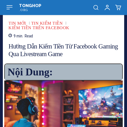
TONGHOP
.ORG
TIN MỚI
TIN KIẾM TIỀN
KIẾM TIỀN TRÊN FACEBOOK
9
min.
Read
Hướng Dẫn Kiếm Tiền Từ Facebook Gaming
Qua Livestream Game
Nội Dung: