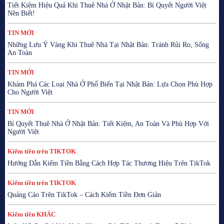
Tiết Kiệm Hiệu Quả Khi Thuê Nhà Ở Nhật Bản: Bí Quyết Người Việt
Nên Biết!
TIN MỚI
Những Lưu Ý Vàng Khi Thuê Nhà Tại Nhật Bản: Tránh Rủi Ro, Sống
An Toàn
TIN MỚI
Khám Phá Các Loại Nhà Ở Phổ Biến Tại Nhật Bản: Lựa Chọn Phù Hợp
Cho Người Việt
TIN MỚI
Bí Quyết Thuê Nhà Ở Nhật Bản: Tiết Kiệm, An Toàn Và Phù Hợp Với
Người Việt
Kiếm tiền trên TIKTOK
Hướng Dẫn Kiếm Tiền Bằng Cách Hợp Tác Thương Hiệu Trên TikTok
Kiếm tiền trên TIKTOK
Quảng Cáo Trên TikTok – Cách Kiếm Tiền Đơn Giản
Kiếm tiền KHÁC