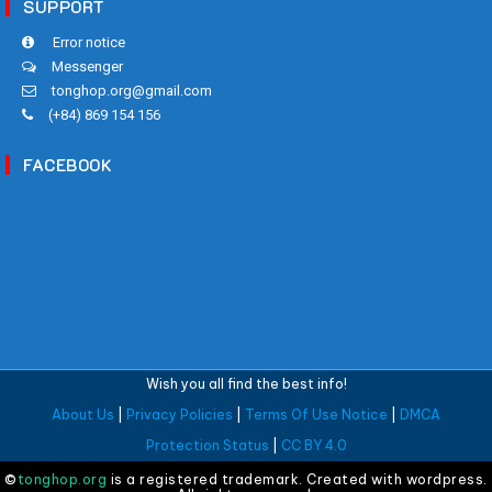
SUPPORT
Error notice
Messenger
tonghop.org@gmail.com
(+84) 869 154 156
FACEBOOK
Wish you all find the best info!
About Us
|
Privacy Policies
|
Terms Of Use Notice
|
DMCA
Protection Status
|
CC BY 4.0
©
tonghop.org
is a registered trademark. Created with wordpress.