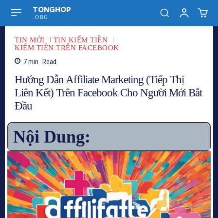
TONGHOP
.ORG
TIN MỚI
TIN KIẾM TIỀN
KIẾM TIỀN TRÊN FACEBOOK
7
min.
Read
Hướng Dẫn Affiliate Marketing (Tiếp Thị
Liên Kết) Trên Facebook Cho Người Mới Bắt
Đầu
Nội Dung: