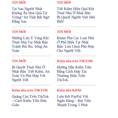
Kiếm tiền trên FACEBOOK
TIN MỚI
TIN MỚI
Kiếm tiền trên TIKTOK
Tại Sao Người Nhật
Tiết Kiệm Hiệu Quả Khi
Kiếm tiền trên YOUTUBE
Không Ăn Hoa Quả Tự
Thuê Nhà Ở Nhật Bản:
Mở Tài Khoản Ngân Hàng
Trồng? Sự Thật Bất Ngờ
Bí Quyết Người Việt Nên
Mua Bảo Hiểm Online
Đằng Sau
Biết!
Mỹ Phẩm - Làm Đẹp
SẢN PHẨM
Sản Phẩm Cho Trẻ Em
SỨC KHỎE
TIN MỚI
TIN MỚI
SỨC KHỎE SINH SẢN
Những Lưu Ý Vàng Khi
Khám Phá Các Loại Nhà
Tài Chính & Bảo Hiểm
Thuê Nhà Tại Nhật Bản:
Ở Phổ Biến Tại Nhật
TĂNG CƯỜNG SINH LÝ
Thiết Bị Điện Tử
Tránh Rủi Ro, Sống An
Bản: Lựa Chọn Phù Hợp
Thời Trang
Thực Phẩm & Đồ Uống
Toàn
Cho Người Việt
Thực Phẩm Chức Năng
Tin KIẾM TIỀN
TIN MỚI
Tin Nhật Bản
Vay Cầm Cố
TIN MỚI
Kiếm tiền trên TIKTOK
Vay Tiền Online
Vay Tín Chấp
Bí Quyết Thuê Nhà Ở
Hướng Dẫn Kiếm Tiền
Nhật Bản: Tiết Kiệm, An
Bằng Cách Hợp Tác
Nhiều hơn
Toàn Và Phù Hợp Với
Thương Hiệu Trên
Người Việt
TikTok
Kiếm tiền trên TIKTOK
Kiếm tiền KHÁC
Quảng Cáo Trên TikTok
Liên Kết PayPal Với
– Cách Kiếm Tiền Đơn
Ngân Hàng – Rút Tiền
Giản
Nhanh Trong 5 Phút