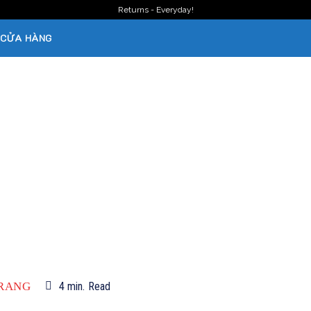
Returns - Everyday!
CỬA HÀNG
TRANG
4
min.
Read