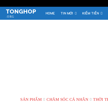
TONGHOP
HOME
TIN MỚI
KIẾM TIỀN
.ORG
SẢN PHẨM
CHĂM SÓC CÁ NHÂN
THỜI 