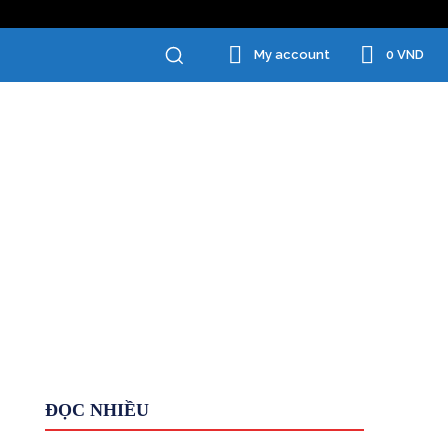
0 VND
My account
Chăm Sóc Cá Nhân
Đồ Gia Dụng
ĐỌC NHIỀU
Giới Thiệu
HỆ THỐNG
Kiếm tiền KHÁC