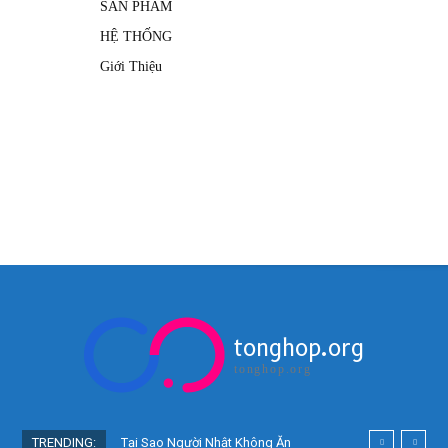
SẢN PHẨM
HỆ THỐNG
Giới Thiệu
tonghop.org
tonghop.org
TRENDING:
Tại Sao Người Nhật Không Ăn