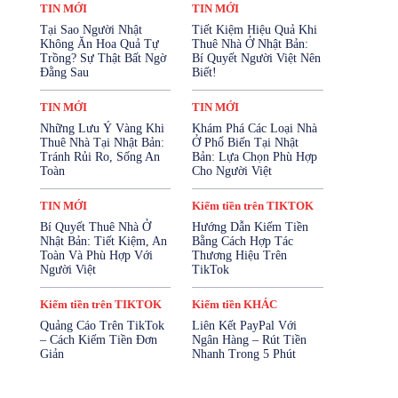
Kiếm tiền trên FACEBOOK
TIN MỚI
TIN MỚI
Kiếm tiền trên TIKTOK
Tại Sao Người Nhật
Tiết Kiệm Hiệu Quả Khi
Kiếm tiền trên YOUTUBE
Không Ăn Hoa Quả Tự
Thuê Nhà Ở Nhật Bản:
Mở Tài Khoản Ngân Hàng
Trồng? Sự Thật Bất Ngờ
Bí Quyết Người Việt Nên
Mua Bảo Hiểm Online
Đằng Sau
Biết!
Mỹ Phẩm - Làm Đẹp
SẢN PHẨM
Sản Phẩm Cho Trẻ Em
SỨC KHỎE
TIN MỚI
TIN MỚI
SỨC KHỎE SINH SẢN
Những Lưu Ý Vàng Khi
Khám Phá Các Loại Nhà
Tài Chính & Bảo Hiểm
Thuê Nhà Tại Nhật Bản:
Ở Phổ Biến Tại Nhật
TĂNG CƯỜNG SINH LÝ
Thiết Bị Điện Tử
Tránh Rủi Ro, Sống An
Bản: Lựa Chọn Phù Hợp
Thời Trang
Thực Phẩm & Đồ Uống
Toàn
Cho Người Việt
Thực Phẩm Chức Năng
Tin KIẾM TIỀN
TIN MỚI
Tin Nhật Bản
Vay Cầm Cố
TIN MỚI
Kiếm tiền trên TIKTOK
Vay Tiền Online
Vay Tín Chấp
Bí Quyết Thuê Nhà Ở
Hướng Dẫn Kiếm Tiền
Nhật Bản: Tiết Kiệm, An
Bằng Cách Hợp Tác
Nhiều hơn
Toàn Và Phù Hợp Với
Thương Hiệu Trên
Người Việt
TikTok
Kiếm tiền trên TIKTOK
Kiếm tiền KHÁC
Quảng Cáo Trên TikTok
Liên Kết PayPal Với
– Cách Kiếm Tiền Đơn
Ngân Hàng – Rút Tiền
Giản
Nhanh Trong 5 Phút