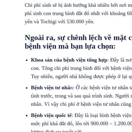
Chi phí sinh sẽ bị ảnh hưởng khá nhiều bởi nơi m
phí sinh con trung bình đắt đỏ nhất với khoảng 6
yên và Tochigi với 530.000 yên.
Ngoài ra, sự chênh lệch về mặt c
bệnh viện mà bạn lựa chọn:
Khoa sản của bệnh viện tổng hợp
: Đây là nơ
con. Tổng chi phí trung bình đối với bệnh việ
Tuy nhiên, người nhà không được phép ở lại q
Bệnh viện tư nhâ
n: Ở các bệnh viện tư nhân 
tình trước, trong và sau quá trình sinh. Người
nhân. Vì vậy chi phí ở bệnh viện tư nhân cũn
Bệnh viện quốc tế
: Đây là loại hình bệnh việ
mức phí khá đắt đỏ, lên tới 900.000 – 1.200.0
lượng dịch vụ tuyệt vời.