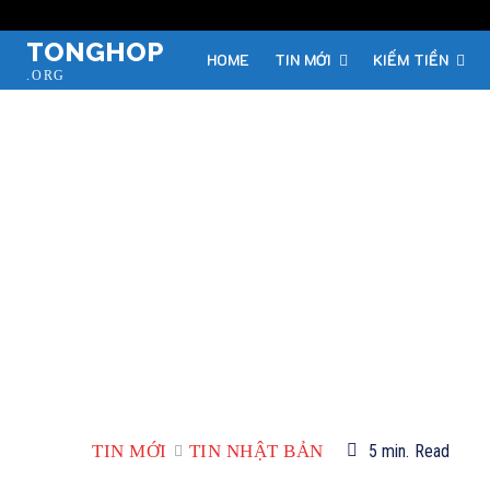
TONGHOP
HOME
TIN MỚI
KIẾM TIỀN
.ORG
TIN MỚI
TIN NHẬT BẢN
5
min.
Read