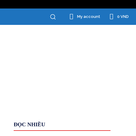
0 VND
My account
Chăm Sóc Cá Nhân
Đồ Gia Dụng
ĐỌC NHIỀU
Giới Thiệu
HỆ THỐNG
Kiếm tiền KHÁC