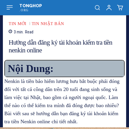
TONGHOP
.ORG
TIN MỚI
TIN NHẬT BẢN
3
min.
Read
Hướng dẫn đăng ký tài khoản kiểm tra tiền
nenkin online
Nội Dung:
Nenkin là tiền bảo hiểm lương hưu bắt buộc phải đóng
đối với tất cả công dân trên 20 tuổi đang sinh sống và
làm việc tại Nhật, bao gồm cả người ngoại quốc. Làm
thế nào có thể kiểm tra mình đã đóng được bao nhiêu?
Bài viết sau sẽ hướng dẫn bạn đăng ký tài khoản kiểm
tra tiền Nenkin online chi tiết nhất.