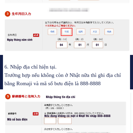
6. Nhập địa chỉ hiện tại.
Trường hợp nếu không còn ở Nhật nữa thì ghi địa chỉ
bằng Romaji và mã số bưu điện là 888-8888