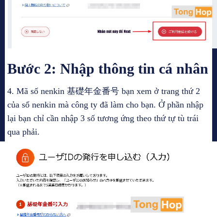
Bước 2: Nhập thông tin cá nhân
4. Mã số nenkin 基礎年金番号 bạn xem ở trang thứ 2
của sổ nenkin mà công ty đã làm cho bạn. Ở phần nhập
lại bạn chỉ cần nhập 3 số tương ứng theo thứ tự tù trái
qua phải.