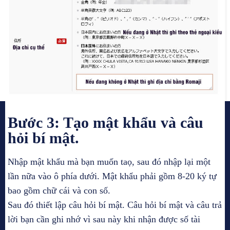
Bước 3: Tạo mật khẩu và câu
hỏi bí mật.
Nhập mật khẩu mà bạn muốn taọ, sau đó nhập lại một
lần nữa vào ô phía dưới. Mật khẩu phải gồm 8-20 ký tự
bao gồm chữ cái và con số.
Sau đó thiết lập câu hỏi bí mật. Câu hỏi bí mật và câu trả
lời bạn cần ghi nhớ vì sau này khi nhận được số tài