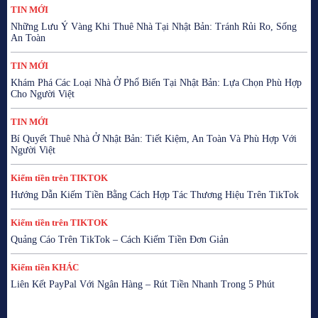
TIN MỚI
Những Lưu Ý Vàng Khi Thuê Nhà Tại Nhật Bản: Tránh Rủi Ro, Sống
An Toàn
TIN MỚI
Khám Phá Các Loại Nhà Ở Phổ Biến Tại Nhật Bản: Lựa Chọn Phù Hợp
Cho Người Việt
TIN MỚI
Bí Quyết Thuê Nhà Ở Nhật Bản: Tiết Kiệm, An Toàn Và Phù Hợp Với
Người Việt
Kiếm tiền trên TIKTOK
Hướng Dẫn Kiếm Tiền Bằng Cách Hợp Tác Thương Hiệu Trên TikTok
Kiếm tiền trên TIKTOK
Quảng Cáo Trên TikTok – Cách Kiếm Tiền Đơn Giản
Kiếm tiền KHÁC
Liên Kết PayPal Với Ngân Hàng – Rút Tiền Nhanh Trong 5 Phút