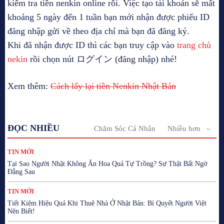
kiểm tra tiền nenkin online rồi. Việc tạo tài khoản sẽ mất
khoảng 5 ngày đến 1 tuần bạn mới nhận được phiếu ID
đăng nhập gửi về theo địa chỉ mà bạn đã đăng ký.
Khi đã nhận được ID thì các bạn truy cập vào
trang chủ
nekin
rồi chọn nút ログイン (đăng nhập) nhé!
Xem thêm:
Cách lấy lại tiền Nenkin Nhật Bản
ĐỌC NHIỀU
Chăm Sóc Cá Nhân
Nhiều hơn
TIN MỚI
Tại Sao Người Nhật Không Ăn Hoa Quả Tự Trồng? Sự Thật Bất Ngờ
Đằng Sau
TIN MỚI
Tiết Kiệm Hiệu Quả Khi Thuê Nhà Ở Nhật Bản: Bí Quyết Người Việt
Nên Biết!