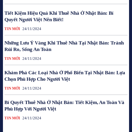
Tiết Kiệm Hiệu Quả Khi Thuê Nhà Ở Nhật Bản: Bí
Quyết Người Việt Nên Biết!
TIN MỚI
24/11/2024
Những Lưu Ý Vàng Khi Thuê Nhà Tại Nhật Bản: Tránh
Rủi Ro, Sống An Toàn
TIN MỚI
24/11/2024
Khám Phá Các Loại Nhà Ở Phổ Biến Tại Nhật Bản: Lựa
Chọn Phù Hợp Cho Người Việt
TIN MỚI
24/11/2024
Bí Quyết Thuê Nhà Ở Nhật Bản: Tiết Kiệm, An Toàn Và
Phù Hợp Với Người Việt
TIN MỚI
24/11/2024