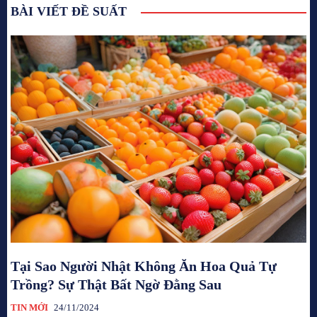
BÀI VIẾT ĐỀ SUẤT
Tại Sao Người Nhật Không Ăn Hoa Quả Tự
Trồng? Sự Thật Bất Ngờ Đằng Sau
TIN MỚI
24/11/2024