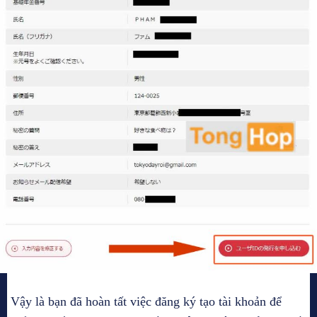
Vậy là bạn đã hoàn tất việc đăng ký tạo tài khoản để