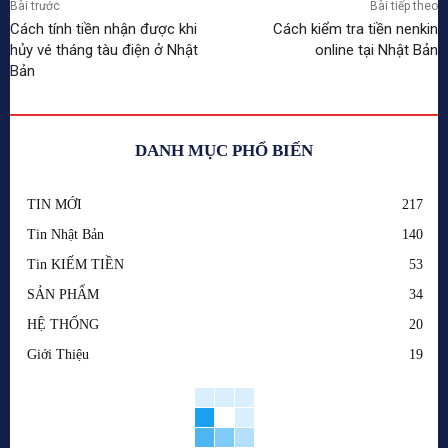
Bài trước
Bài tiếp theo
Cách tính tiền nhận được khi
Cách kiểm tra tiền nenkin
hủy vé tháng tàu điện ở Nhật
online tại Nhật Bản
Bản
DANH MỤC PHỔ BIẾN
TIN MỚI
217
Tin Nhật Bản
140
Tin KIẾM TIỀN
53
SẢN PHẨM
34
HỆ THỐNG
20
Giới Thiệu
19