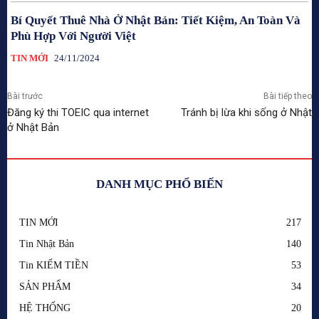
Bí Quyết Thuê Nhà Ở Nhật Bản: Tiết Kiệm, An Toàn Và
Phù Hợp Với Người Việt
TIN MỚI
24/11/2024
Bài trước
Bài tiếp theo
Đăng ký thi TOEIC qua internet
Tránh bị lừa khi sống ở Nhật
ở Nhật Bản
DANH MỤC PHỔ BIẾN
TIN MỚI
217
Tin Nhật Bản
140
Tin KIẾM TIỀN
53
SẢN PHẨM
34
HỆ THỐNG
20