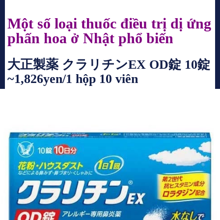
Một số loại thuốc điều trị dị ứng
phấn hoa ở Nhật phổ biến
大正製薬 クラリチンEX OD錠 10錠
~1,826yen/1 hộp 10 viên