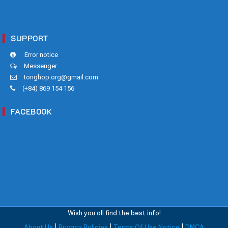
SUPPORT
Error notice
Messenger
tonghop.org@gmail.com
(+84) 869 154 156
FACEBOOK
Wish you all find the best info!
About Us
|
Privacy Policies
|
Terms Of Use Notice
|
DMCA